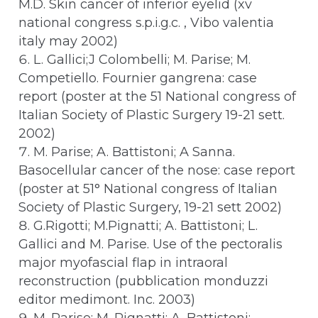
M.D. Skin cancer of inferior eyelid (xv
national congress s.p.i.g.c. , Vibo valentia
italy may 2002)
L. Gallici;J Colombelli; M. Parise; M.
Competiello. Fournier gangrena: case
report (poster at the 51 National congress of
Italian Society of Plastic Surgery 19-21 sett.
2002)
M. Parise; A. Battistoni; A Sanna.
Basocellular cancer of the nose: case report
(poster at 51° National congress of Italian
Society of Plastic Surgery, 19-21 sett 2002)
G.Rigotti; M.Pignatti; A. Battistoni; L.
Gallici and M. Parise. Use of the pectoralis
major myofascial flap in intraoral
reconstruction (pubblication monduzzi
editor medimont. Inc. 2003)
M. Parise; M. Pignatti; A. Battistoni;