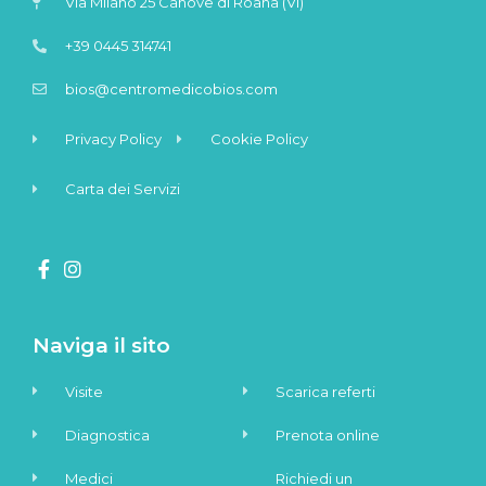
Via Milano 25 Canove di Roana (VI)
+39 0445 314741
bios@centromedicobios.com
Privacy Policy
Cookie Policy
Carta dei Servizi
Naviga il sito
Visite
Scarica referti
Diagnostica
Prenota online
Medici
Richiedi un