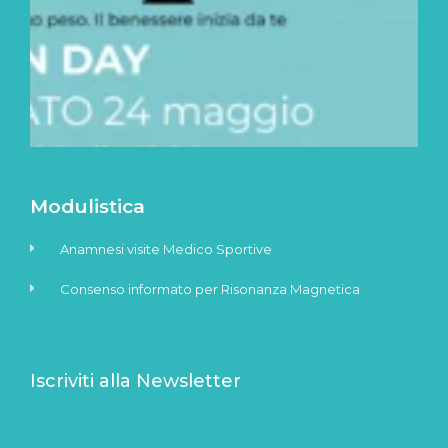
2
2
Modulistica
Anamnesi visite Medico Sportive
Consenso informato per Risonanza Magnetica
Iscriviti alla Newsletter