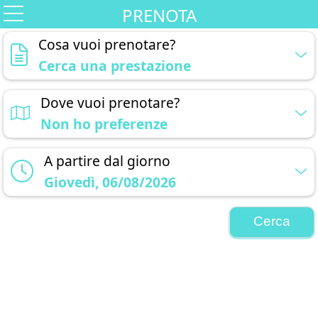
Chiama
Prenota
Referti
Prenota online