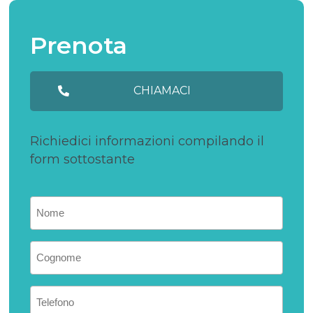
Prenota
CHIAMACI
Richiedici informazioni compilando il
form sottostante
Nome
(Obbligatorio)
Nome
(Obbligatorio)
Telefono
(Obbligatorio)