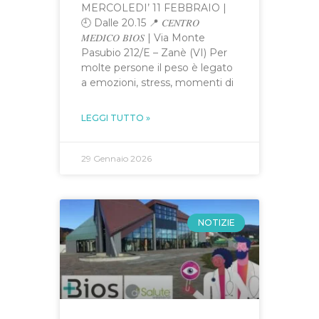
MERCOLEDI’ 11 FEBBRAIO |
🕘 Dalle 20.15 📍 𝐶𝐸𝑁𝑇𝑅𝑂
𝑀𝐸𝐷𝐼𝐶𝑂 𝐵𝐼𝑂𝑆 | Via Monte
Pasubio 212/E – Zanè (VI) Per
molte persone il peso è legato
a emozioni, stress, momenti di
LEGGI TUTTO »
29 Gennaio 2026
NOTIZIE