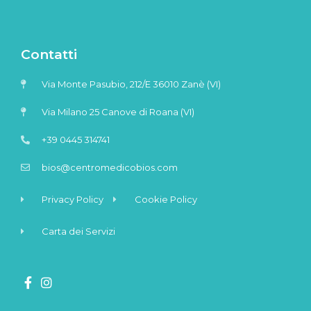
Contatti
Via Monte Pasubio, 212/E 36010 Zanè (VI)
Via Milano 25 Canove di Roana (VI)
+39 0445 314741
bios@centromedicobios.com
Privacy Policy
Cookie Policy
Carta dei Servizi