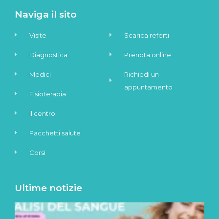
Naviga il sito
Visite
Scarica referti
Diagnostica
Prenota online
Medici
Richiedi un
appuntamento
Fisioterapia
Il centro
Pacchetti salute
Corsi
Ultime notizie
A