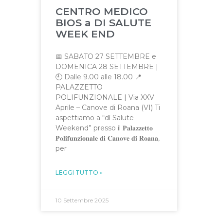
CENTRO MEDICO
BIOS a DI SALUTE
WEEK END
📅 SABATO 27 SETTEMBRE e
DOMENICA 28 SETTEMBRE |
🕘 Dalle 9.00 alle 18.00 📍
PALAZZETTO
POLIFUNZIONALE | Via XXV
Aprile – Canove di Roana (VI) Ti
aspettiamo a “dì Salute
Weekend” presso il 𝐏𝐚𝐥𝐚𝐳𝐳𝐞𝐭𝐭𝐨
𝐏𝐨𝐥𝐢𝐟𝐮𝐧𝐳𝐢𝐨𝐧𝐚𝐥𝐞 𝐝𝐢 𝐂𝐚𝐧𝐨𝐯𝐞 𝐝𝐢 𝐑𝐨𝐚𝐧𝐚,
per
LEGGI TUTTO »
10 Settembre 2025