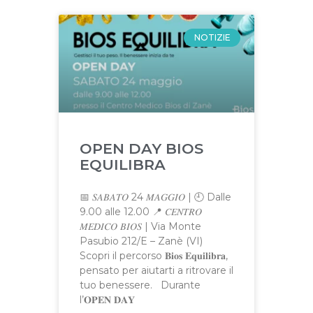
NOTIZIE
OPEN DAY BIOS
EQUILIBRA
📅 𝑆𝐴𝐵𝐴𝑇𝑂 24 𝑀𝐴𝐺𝐺𝐼𝑂 | 🕘 Dalle
9.00 alle 12.00 📍 𝐶𝐸𝑁𝑇𝑅𝑂
𝑀𝐸𝐷𝐼𝐶𝑂 𝐵𝐼𝑂𝑆 | Via Monte
Pasubio 212/E – Zanè (VI)
Scopri il percorso 𝐁𝐢𝐨𝐬 𝐄𝐪𝐮𝐢𝐥𝐢𝐛𝐫𝐚,
pensato per aiutarti a ritrovare il
tuo benessere. Durante
l’𝐎𝐏𝐄𝐍 𝐃𝐀𝐘