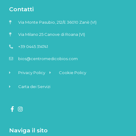
Contatti
Via Monte Pasubio, 212/E 36010 Zanè (VI)
Via Milano 25 Canove di Roana (VI)
+39 0445 314741
bios@centromedicobios.com
Privacy Policy
Cookie Policy
Carta dei Servizi
Naviga il sito