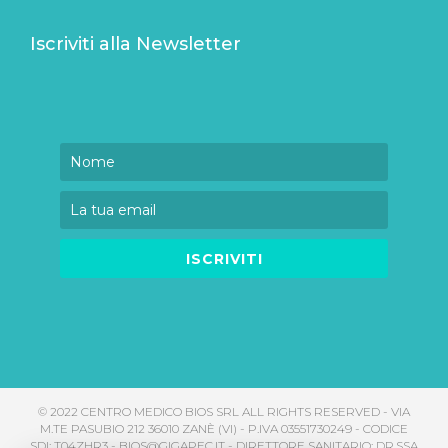
Iscriviti alla Newsletter
ISCRIVITI
© 2022 CENTRO MEDICO BIOS SRL ALL RIGHTS RESERVED - VIA
M.TE PASUBIO 212 36010 ZANÈ (VI) - P.IVA 03551730249 - CODICE
SDI: T04ZHR3 - BIOS@GIGAPEC.IT - DIRETTORE SANITARIO: DR.SSA