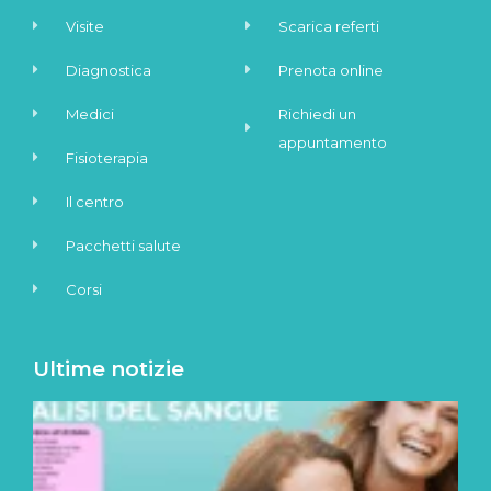
Visite
Scarica referti
Diagnostica
Prenota online
Medici
Richiedi un
appuntamento
Fisioterapia
Il centro
Pacchetti salute
Corsi
Ultime notizie
A
S
C