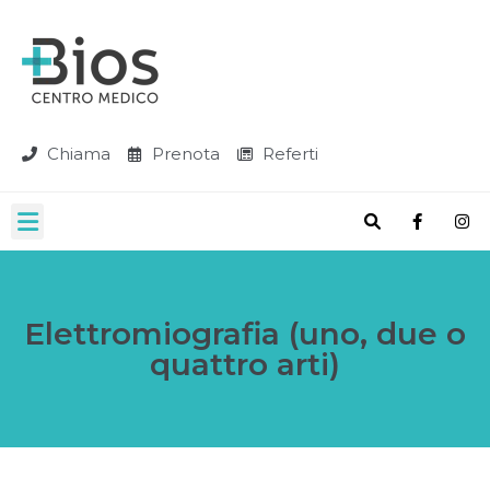
Chiama
Prenota
Referti
Elettromiografia (uno, due o
quattro arti)