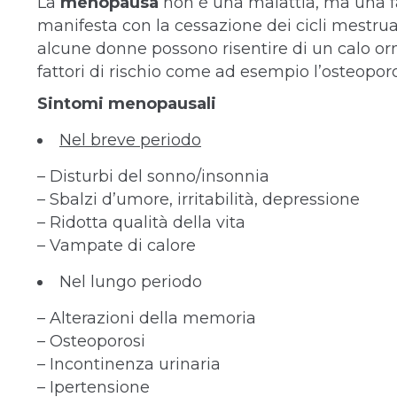
La
menopausa
non è una malattia, ma una fa
manifesta con la cessazione dei cicli mestruali 
alcune donne possono risentire di un calo or
fattori di rischio come ad esempio l’osteoporos
Sintomi menopausali
Nel breve periodo
– Disturbi del sonno/insonnia
– Sbalzi d’umore, irritabilità, depressione
– Ridotta qualità della vita
– Vampate di calore
Nel lungo periodo
– Alterazioni della memoria
– Osteoporosi
– Incontinenza urinaria
– Ipertensione