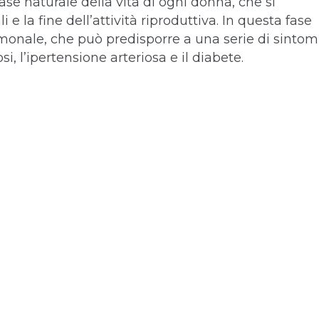
se naturale della vita di ogni donna, che si
e la fine dell’attività riproduttiva. In questa fase
monale, che può predisporre a una serie di sintom
i, l’ipertensione arteriosa e il diabete.