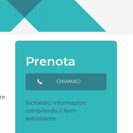
Prenota
CHIAMACI
re
Richiedici informazioni
compilando il form
sottostante