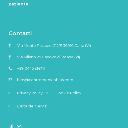
paziente.
Contatti
Via Monte Pasubio, 212/E 36010 Zanè (VI)
Via Milano 25 Canove di Roana (VI)
+39 0445 314741
bios@centromedicobios.com
Privacy Policy
Cookie Policy
Carta dei Servizi