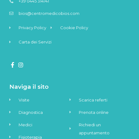
+39 0445 314741
bios@centromedicobios.com
Privacy Policy
Cookie Policy
Carta dei Servizi
Naviga il sito
Visite
Scarica referti
Diagnostica
Prenota online
Medici
Richiedi un
appuntamento
Fisioterapia