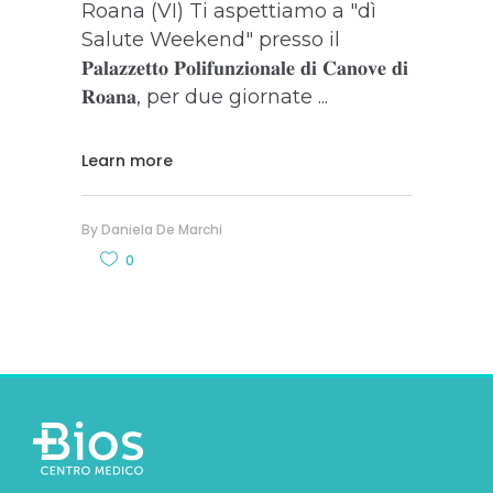
Roana (VI) Ti aspettiamo a "dì
Salute Weekend" presso il
𝐏𝐚𝐥𝐚𝐳𝐳𝐞𝐭𝐭𝐨 𝐏𝐨𝐥𝐢𝐟𝐮𝐧𝐳𝐢𝐨𝐧𝐚𝐥𝐞 𝐝𝐢 𝐂𝐚𝐧𝐨𝐯𝐞 𝐝𝐢
𝐑𝐨𝐚𝐧𝐚, per due giornate
Learn more
By
Daniela De Marchi
0